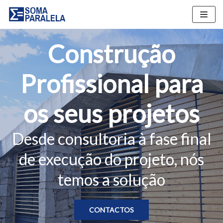
Skip
to
content
Construção
Profissional para
os seus projetos
Desde consultoria à fase final
de execução do projeto, nós
temos a solução
CONTACTOS